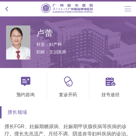
卢蕾
科室：妇产科
职称：主治医师



预约咨询
复诊开药
挂号途径
擅长领域
擅长FGR、妊娠期糖尿病、妊娠期甲状腺疾病等疾病的诊
疗。擅长先兆流产、月经不调、阴道炎等妇科疾病的诊治。