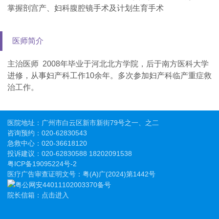
掌握剖宫产、妇科腹腔镜手术及计划生育手术
医师简介
主治医师 2008年毕业于河北北方学院，后于南方医科大学
进修，从事妇产科工作10余年。多次参加妇产科临产重症救
治工作。
医院地址：广州市白云区新市新街79号之一、之二
咨询预约：
020-62830543
急救中心：
020-36618120
投诉建议：
020-62830588 18202091538
粤ICP备19095224号-2
医疗广告审查证明文号：粤(A)广(2024)第1442号
粤公网安44011102003370备号
院长信箱：点击进入