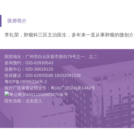
医师简介
李礼荣，肿瘤科三区主治医生，多年来一直从事肿瘤的微创介
医院地址：广州市白云区新市新街79号之一、之二
咨询预约：
020-62830543
急救中心：
020-36618120
投诉建议：
020-62830588 18202091538
粤ICP备19095224号-2
医疗广告审查证明文号：粤(A)广(2024)第1442号
粤公网安44011102003370备号
院长信箱：点击进入