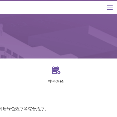

挂号途径
肿瘤绿色热疗等综合治疗。