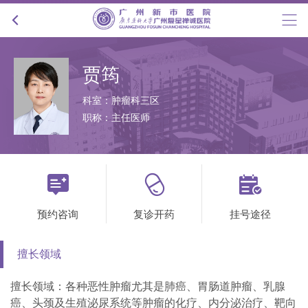
贾筠
科室：肿瘤科三区
职称：主任医师



预约咨询
复诊开药
挂号途径
擅长领域
擅长领域：各种恶性肿瘤尤其是肺癌、胃肠道肿瘤、乳腺
癌、头颈及生殖泌尿系统等肿瘤的化疗、内分泌治疗、靶向