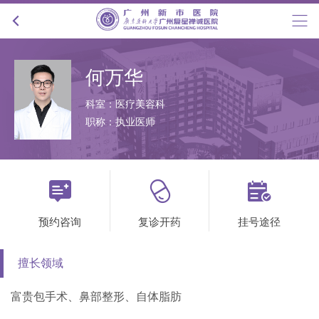
何万华
科室：医疗美容科
职称：执业医师



预约咨询
复诊开药
挂号途径
擅长领域
富贵包手术、鼻部整形、自体脂肪