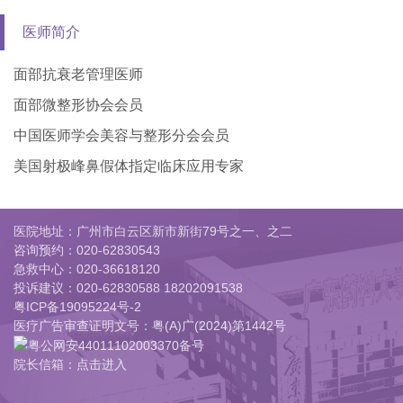
医师简介
面部抗衰老管理医师
面部微整形协会会员
中国医师学会美容与整形分会会员
美国射极峰鼻假体指定临床应用专家
医院地址：广州市白云区新市新街79号之一、之二
咨询预约：
020-62830543
急救中心：
020-36618120
投诉建议：
020-62830588 18202091538
粤ICP备19095224号-2
医疗广告审查证明文号：粤(A)广(2024)第1442号
粤公网安44011102003370备号
院长信箱：点击进入