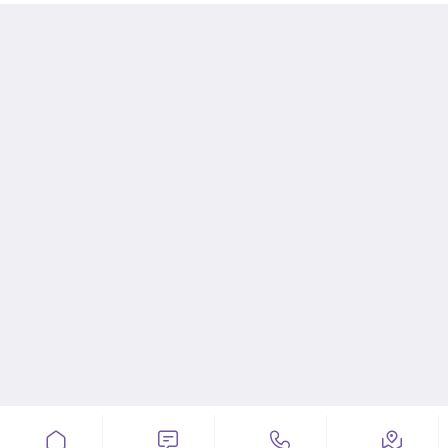



