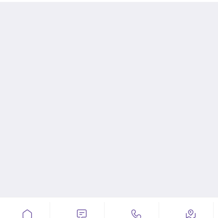



