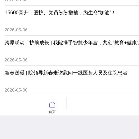
15600毫升！医护、党员纷纷撸袖，为生命“加油”！
2026-05-06
跨界联动，护航成长 | 我院携手智慧少年宫，共创“教育+健康
2026-05-06
新春送暖 | 院领导新春走访慰问一线医务人员及住院患者
2026-05-06
广东家长注意！这个病毒“全年无休”！如何防护？儿科医生划

首页
2026-05-06
丝路传医声 大爱暖孟邦——广州复星禅诚医院孟加拉国义诊