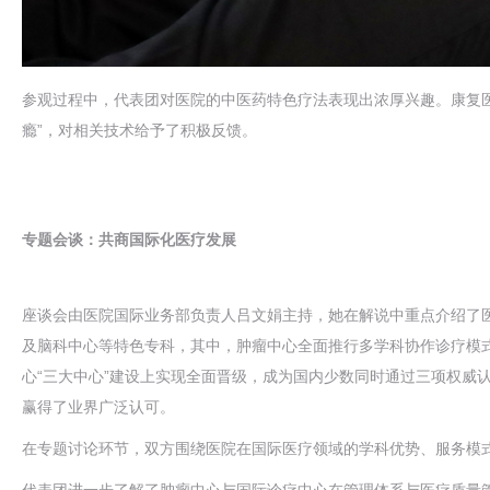
参观过程中，代表团对医院的中医药特色疗法表现出浓厚兴趣。康复
瘾”，对相关技术给予了积极反馈。
专题会谈：共商国际化医疗发展
座谈会由医院国际业务部负责人吕文娟主持，她在解说中重点介绍了
及脑科中心等特色专科，其中，肿瘤中心全面推行多学科协作诊疗模式
心“三大中心”建设上实现全面晋级，成为国内少数同时通过三项权威
赢得了业界广泛认可。
在专题讨论环节，双方围绕医院在国际医疗领域的学科优势、服务模
代表团进一步了解了肿瘤中心与国际诊疗中心在管理体系与医疗质量