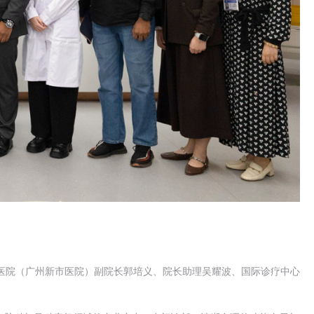
医院（广州新市医院）副院长郭培义、院长助理吴耀波、国际诊疗中心