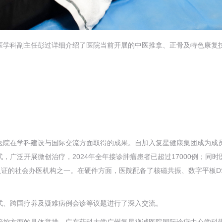
医学科副主任彭过详细介绍了医院当前开展的中医推拿、正骨及特色康复技
医院在学科建设与国际交流方面取得的成果。自加入复星健康集团成为成
，广泛开展微创治疗，2024年全年接诊肿瘤患者已超过17000例；同
认证的社会办医机构之一。在硬件方面，医院配备了核磁共振、数字平板D
式、跨国疗养及疑难病例会诊等议题进行了深入交流。
管控方面的具体举措，广东药科大学广州复星禅诚医院国际诊疗中心学科带