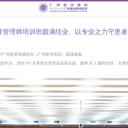
量管理师培训班圆满结业、以专业之力守患者
大学广州复星禅诚医院（广州新市医院）圆满落幕。
的学员，历经 8个月系统化培育及临床实践，最终 91人顺利结业，为