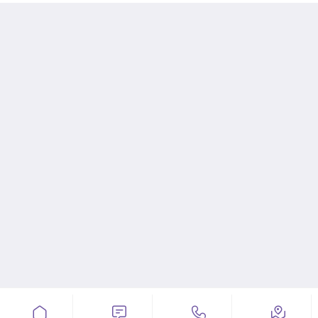



