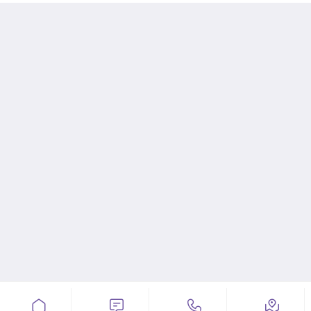



