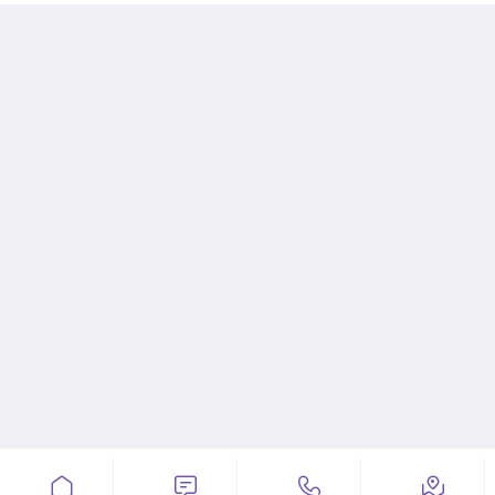



