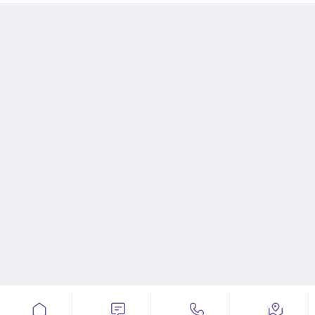



