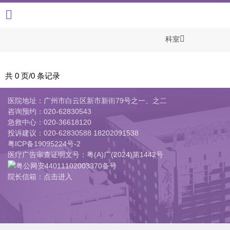
+
科室
共 0 页/0 条记录
医院地址：广州市白云区新市新街79号之一、之二
咨询预约：
020-62830543
急救中心：
020-36618120
投诉建议：
020-62830588 18202091538
粤ICP备19095224号-2
医疗广告审查证明文号：粤(A)广(2024)第1442号
粤公网安44011102003370备号
院长信箱：点击进入