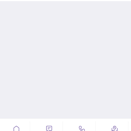



