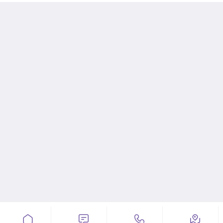



