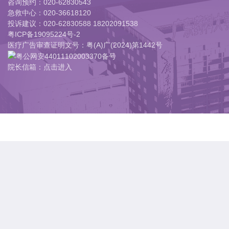
咨询预约：
020-62830543
急救中心：
020-36618120
投诉建议：
020-62830588 18202091538
粤ICP备19095224号-2
医疗广告审查证明文号：粤(A)广(2024)第1442号
粤公网安44011102003370备号
院长信箱：点击进入