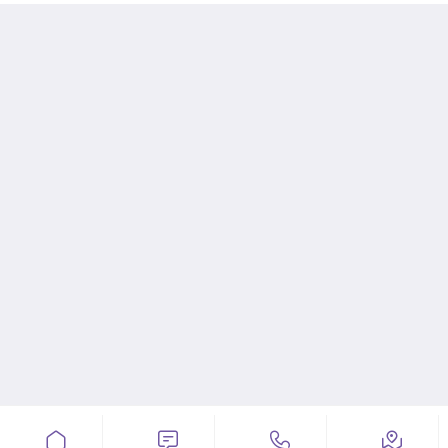



