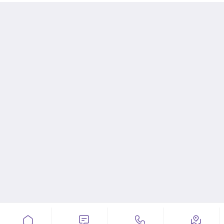



